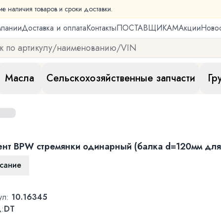
ие наличия товаров и сроки доставки.
мпании
Доставка и оплата
Контакты
ПОСТАВЩИКАМ
Акции
Ново
Масла
Сельскохозяйственные запчасти
Гр
ент BPW стремянки одинарный (балка d=120мм для
сание
ул:
10.16345
:
DT