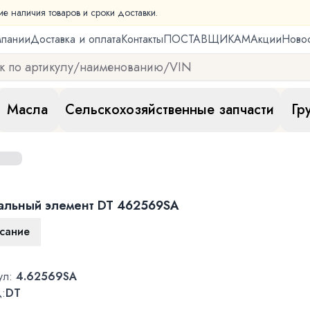
ие наличия товаров и сроки доставки.
мпании
Доставка и оплата
Контакты
ПОСТАВЩИКАМ
Акции
Ново
Масла
Сельскохозяйственные запчасти
Гр
альный элемент DT 462569SA
сание
ул:
4.62569SA
:
DT