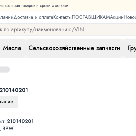
ие наличия товаров и сроки доставки.
мпании
Доставка и оплата
Контакты
ПОСТАВЩИКАМ
Акции
Ново
Масла
Сельскохозяйственные запчасти
Гр
210140201
сание
ул:
210140201
:
BPW