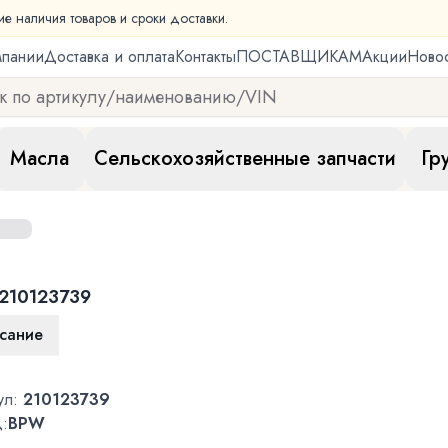
ие наличия товаров и сроки доставки.
мпании
Доставка и оплата
Контакты
ПОСТАВЩИКАМ
Акции
Ново
Масла
Сельскохозяйственные запчасти
Гр
210123739
сание
ул:
210123739
:
BPW