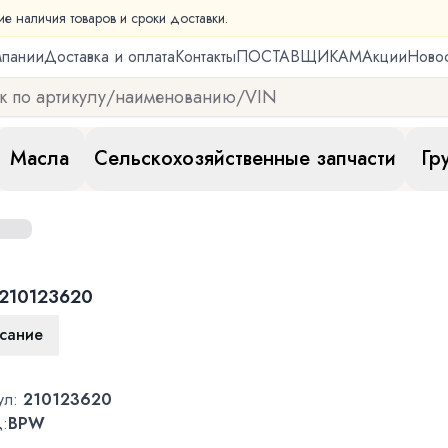
ие наличия товаров и сроки доставки.
мпании
Доставка и оплата
Контакты
ПОСТАВЩИКАМ
Акции
Ново
Масла
Сельскохозяйственные запчасти
Гр
210123620
сание
ул:
210123620
:
BPW