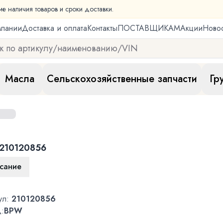
ие наличия товаров и сроки доставки.
мпании
Доставка и оплата
Контакты
ПОСТАВЩИКАМ
Акции
Ново
Масла
Сельскохозяйственные запчасти
Гр
210120856
сание
ул:
210120856
:
BPW