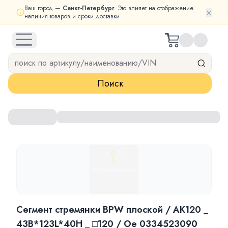
Ваш город —
Санкт-Петербург
. Это влияет на отображение
×
наличия товаров и сроки доставки.
open navigation menu
Поиск
Сегмент стремянки BPW плоской / AK120 _
43B*123L*40H _ □120 / Oe 0334523090