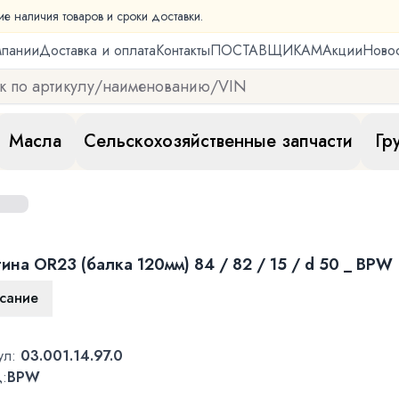
ие наличия товаров и сроки доставки.
мпании
Доставка и оплата
Контакты
ПОСТАВЩИКАМ
Акции
Ново
Масла
Сельскохозяйственные запчасти
Гр
ина OR23 (балка 120мм) 84 / 82 / 15 / d 50 _ BPW
сание
ул:
03.001.14.97.0
:
BPW