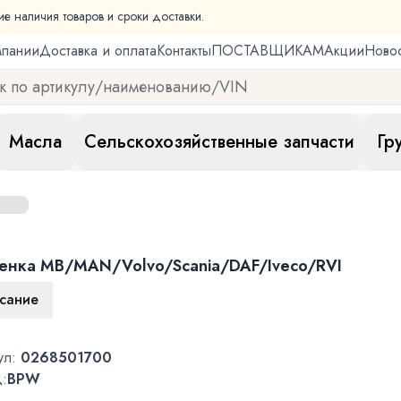
ие наличия товаров и сроки доставки.
мпании
Доставка и оплата
Контакты
ПОСТАВЩИКАМ
Акции
Ново
Масла
Сельскохозяйственные запчасти
Гр
енка MB/MAN/Volvo/Scania/DAF/Iveco/RVI
сание
ул:
0268501700
:
BPW