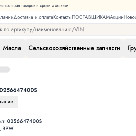
ие наличия товаров и сроки доставки.
мпании
Доставка и оплата
Контакты
ПОСТАВЩИКАМ
Акции
Ново
Масла
Сельскохозяйственные запчасти
Гр
0256647400S
сание
ул:
0256647400S
:
BPW