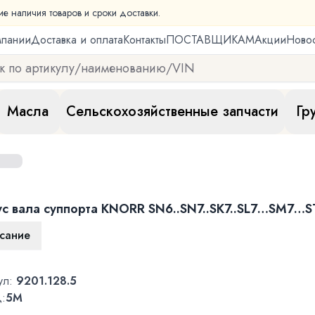
ие наличия товаров и сроки доставки.
мпании
Доставка и оплата
Контакты
ПОСТАВЩИКАМ
Акции
Ново
Масла
Сельскохозяйственные запчасти
Гр
ус вала суппорта KNORR SN6..SN7..SK7..SL7…SM7…S
сание
ул:
9201.128.5
:
5M