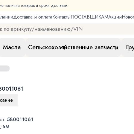
ие наличия товаров и сроки доставки.
мпании
Доставка и оплата
Контакты
ПОСТАВЩИКАМ
Акции
Ново
Масла
Сельскохозяйственные запчасти
Гр
80011061
сание
ул:
580011061
:
5M